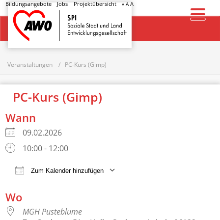
Bildungsangebote
Jobs
Projektübersicht
A
A
A
Startseite
Veranstaltungen
PC-Kurs (Gimp)
PC-Kurs (Gimp)
Wann
09.02.2026
10:00 - 12:00
Zum Kalender hinzufügen
ICS herunterladen
Google Kalender
Wo
MGH Pusteblume