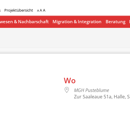
s
Projektübersicht
A
A
A
esen & Nachbarschaft
Migration & Integration
Beratung
Wo
MGH Pusteblume
Zur Saaleaue 51a, Halle, 
lender
iCalendar