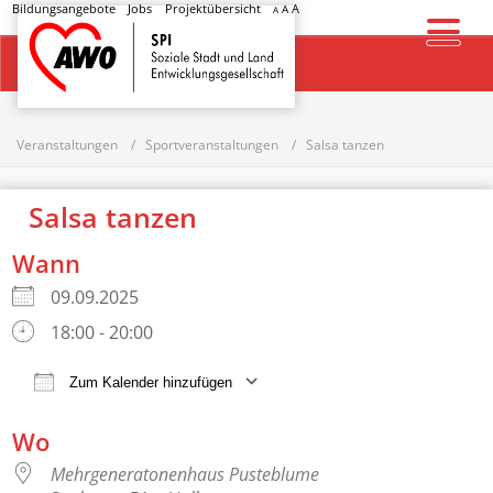
Bildungsangebote
Jobs
Projektübersicht
A
A
A
Startseite
Veranstaltungen
Sportveranstaltungen
Salsa tanzen
Salsa tanzen
Wann
09.09.2025
18:00 - 20:00
Zum Kalender hinzufügen
ICS herunterladen
Google Kalender
Wo
Mehrgeneratonenhaus Pusteblume