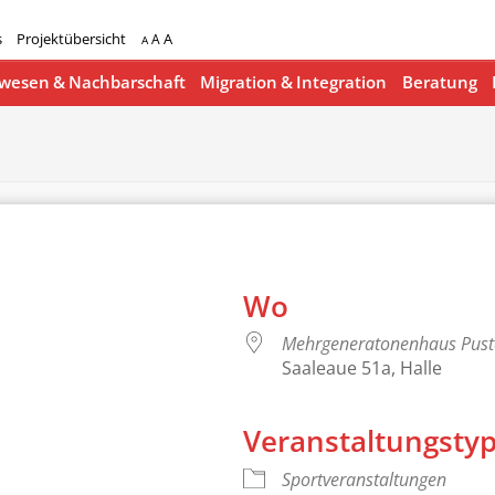
s
Projektübersicht
A
A
A
esen & Nachbarschaft
Migration & Integration
Beratung
Wo
Mehrgeneratonenhaus Pus
Saaleaue 51a, Halle
Veranstaltungsty
lender
iCalendar
Sportveranstaltungen