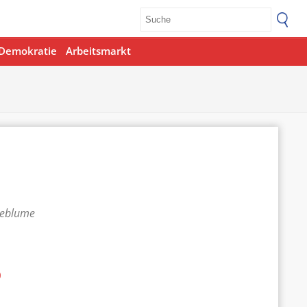
Demokratie
Arbeitsmarkt
teblume
p
Office 365
Outlook Live