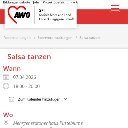
Bildungsangebote
Jobs
Projektübersicht
A
A
A
Startseite
Veranstaltungen
Sportveranstaltungen
Salsa tanzen
Salsa tanzen
Wann
07.04.2026
18:00 - 20:00
Zum Kalender hinzufügen
ICS herunterladen
Google Kalender
Wo
Mehrgeneratonenhaus Pusteblume