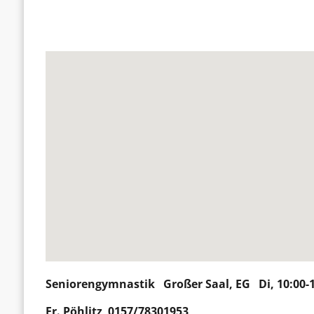
Seniorengymnastik
Großer Saal, EG Di, 10:00-
Fr.
Pöhlitz
0157/78301953