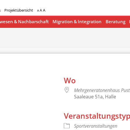
s
Projektübersicht
A
A
A
esen & Nachbarschaft
Migration & Integration
Beratung
Wo
Mehrgeneratonenhaus Pus
Saaleaue 51a, Halle
Veranstaltungsty
lender
iCalendar
Sportveranstaltungen