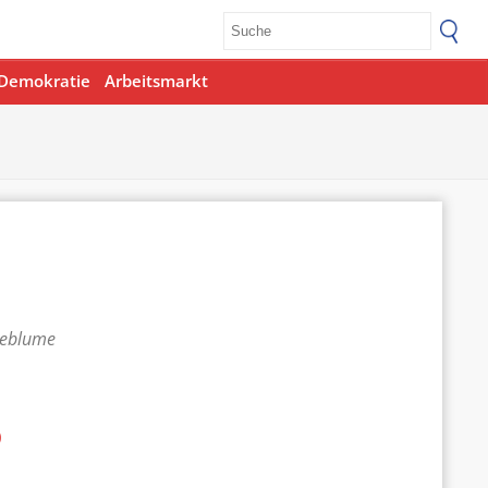
Demokratie
Arbeitsmarkt
teblume
p
Office 365
Outlook Live