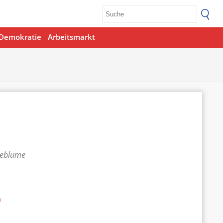
Demokratie
Arbeitsmarkt
teblume
p
Office 365
Outlook Live