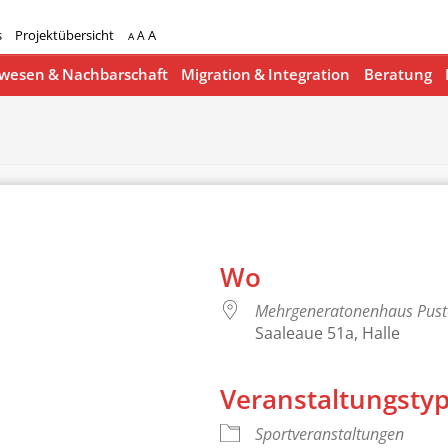
s
Projektübersicht
A
A
A
esen & Nachbarschaft
Migration & Integration
Beratung
Wo
Mehrgeneratonenhaus Pus
Saaleaue 51a, Halle
Veranstaltungsty
lender
iCalendar
Sportveranstaltungen