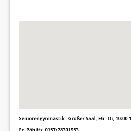
Seniorengymnastik
Großer Saal, EG Di, 10:00-
Fr.
Pöhlitz
0157/78301953