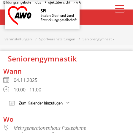
Bildungsangebote
Jobs
Projektübersicht
A
A
A
Startseite
Veranstaltungen
Sportveranstaltungen
Seniorengymnastik
Seniorengymnastik
Wann
04.11.2025
10:00 - 11:00
Zum Kalender hinzufügen
ICS herunterladen
Google Kalender
Wo
Mehrgeneratonenhaus Pusteblume