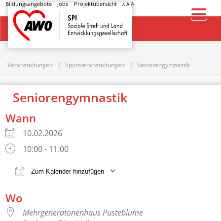
Bildungsangebote
Jobs
Projektübersicht
A
A
A
Startseite
Veranstaltungen
Sportveranstaltungen
Seniorengymnastik
Seniorengymnastik
Wann
10.02.2026
10:00 - 11:00
Zum Kalender hinzufügen
ICS herunterladen
Google Kalender
Wo
Mehrgeneratonenhaus Pusteblume