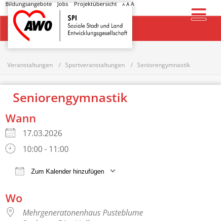
Bildungsangebote
Jobs
Projektübersicht
A
A
A
Startseite
Veranstaltungen
Sportveranstaltungen
Seniorengymnastik
Seniorengymnastik
Wann
17.03.2026
10:00 - 11:00
Zum Kalender hinzufügen
ICS herunterladen
Google Kalender
Wo
Mehrgeneratonenhaus Pusteblume