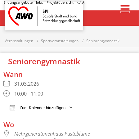
Bildungsangebote
Jobs
Projektübersicht
A
A
A
Startseite
Veranstaltungen
Sportveranstaltungen
Seniorengymnastik
Seniorengymnastik
Wann
31.03.2026
10:00 - 11:00
Zum Kalender hinzufügen
ICS herunterladen
Google Kalender
Wo
Mehrgeneratonenhaus Pusteblume