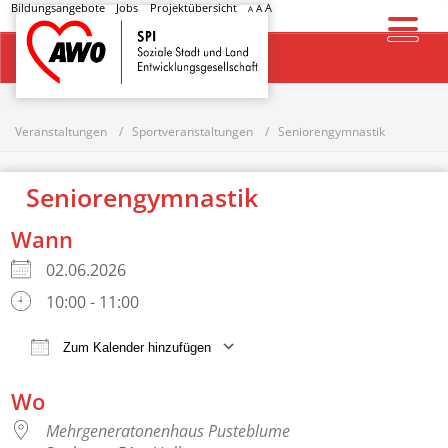
Bildungsangebote
Jobs
Projektübersicht
A
A
A
Startseite
Veranstaltungen
Sportveranstaltungen
Seniorengymnastik
Seniorengymnastik
Wann
02.06.2026
10:00 - 11:00
Zum Kalender hinzufügen
ICS herunterladen
Google Kalender
Wo
Mehrgeneratonenhaus Pusteblume