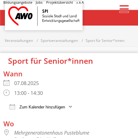
Bildungsangebote
Jobs
Projektübersicht
A
A
A
Startseite
Veranstaltungen
Sportveranstaltungen
Sport für Senior*innen
Sport für Senior*innen
Wann
07.08.2025
13:00 - 14:30
Zum Kalender hinzufügen
ICS herunterladen
Google Kalender
Wo
Mehrgeneratonenhaus Pusteblume