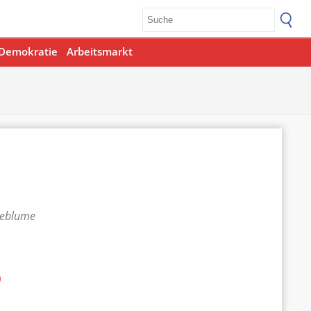
Demokratie
Arbeitsmarkt
teblume
p
Office 365
Outlook Live