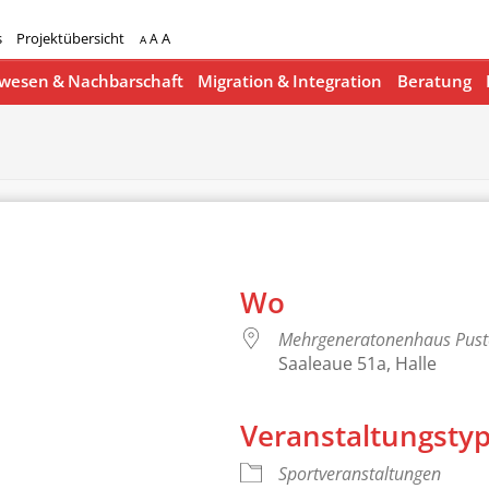
s
Projektübersicht
A
A
A
esen & Nachbarschaft
Migration & Integration
Beratung
Wo
Mehrgeneratonenhaus Pus
Saaleaue 51a, Halle
Veranstaltungsty
lender
iCalendar
Sportveranstaltungen