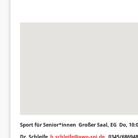
Sport für Senior*innen
Großer Saal, EG Do, 10:
Dr. Schleife
h.schleife@awo-spi.de
0345/686948