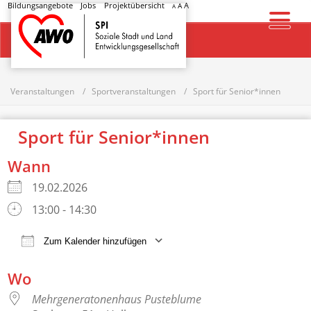
Bildungsangebote
Jobs
Projektübersicht
A
A
A
Startseite
Veranstaltungen
Sportveranstaltungen
Sport für Senior*innen
Sport für Senior*innen
Wann
19.02.2026
13:00 - 14:30
Zum Kalender hinzufügen
ICS herunterladen
Google Kalender
Wo
Mehrgeneratonenhaus Pusteblume