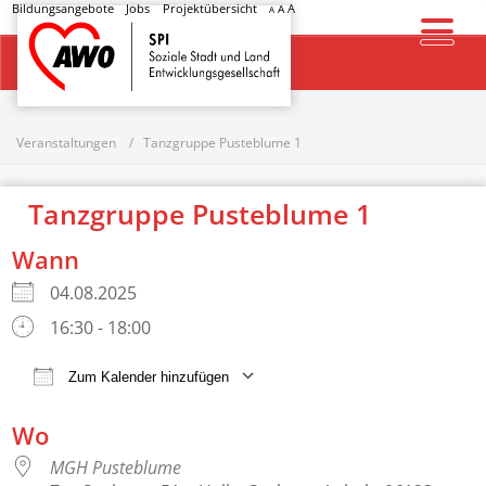
Bildungsangebote
Jobs
Projektübersicht
A
A
A
Startseite
Veranstaltungen
Tanzgruppe Pusteblume 1
Tanzgruppe Pusteblume 1
Wann
04.08.2025
16:30 - 18:00
Zum Kalender hinzufügen
ICS herunterladen
Google Kalender
Wo
MGH Pusteblume