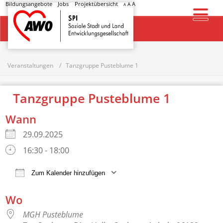
Bildungsangebote
Jobs
Projektübersicht
A
A
A
Startseite
Veranstaltungen
Tanzgruppe Pusteblume 1
Tanzgruppe Pusteblume 1
Wann
29.09.2025
16:30 - 18:00
Zum Kalender hinzufügen
ICS herunterladen
Google Kalender
Wo
MGH Pusteblume