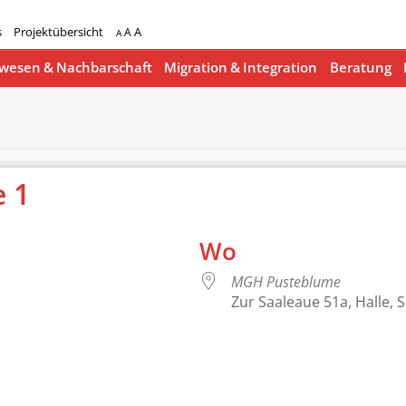
s
Projektübersicht
A
A
A
esen & Nachbarschaft
Migration & Integration
Beratung
 1
Wo
MGH Pusteblume
Zur Saaleaue 51a, Halle, 
lender
iCalendar