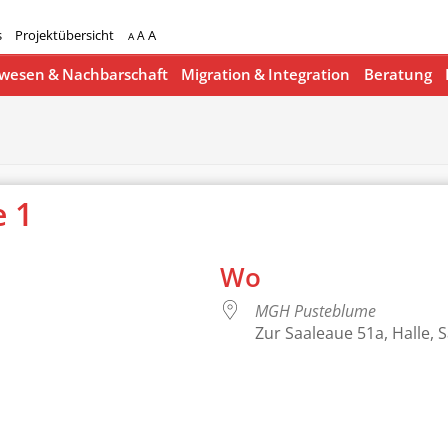
s
Projektübersicht
A
A
A
esen & Nachbarschaft
Migration & Integration
Beratung
 1
Wo
MGH Pusteblume
Zur Saaleaue 51a, Halle, 
lender
iCalendar