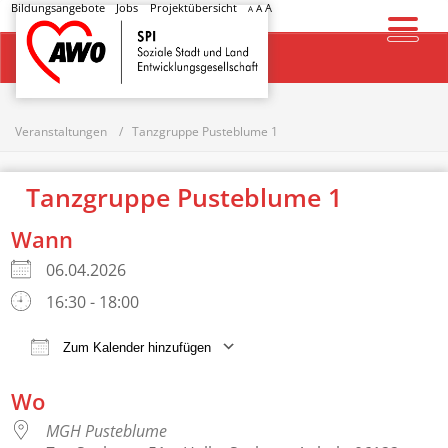
Bildungsangebote
Jobs
Projektübersicht
A
A
A
Startseite
Veranstaltungen
Tanzgruppe Pusteblume 1
Tanzgruppe Pusteblume 1
Wann
06.04.2026
16:30 - 18:00
Zum Kalender hinzufügen
ICS herunterladen
Google Kalender
Wo
MGH Pusteblume