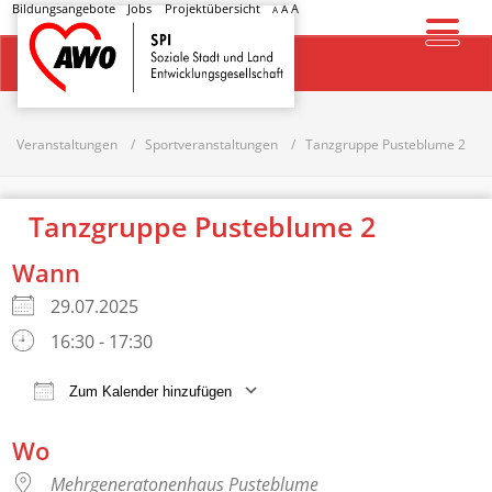
Bildungsangebote
Jobs
Projektübersicht
A
A
A
Startseite
Veranstaltungen
Sportveranstaltungen
Tanzgruppe Pusteblume 2
Tanzgruppe Pusteblume 2
Wann
29.07.2025
16:30 - 17:30
Zum Kalender hinzufügen
ICS herunterladen
Google Kalender
Wo
Mehrgeneratonenhaus Pusteblume