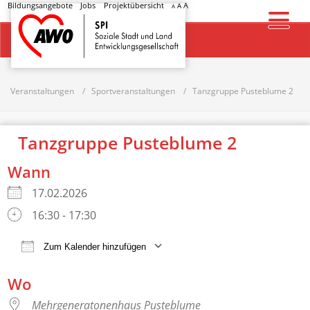
Bildungsangebote
Jobs
Projektübersicht
A
A
A
Startseite
Veranstaltungen
Sportveranstaltungen
Tanzgruppe Pusteblume 2
Tanzgruppe Pusteblume 2
Wann
17.02.2026
16:30 - 17:30
Zum Kalender hinzufügen
ICS herunterladen
Google Kalender
Wo
Mehrgeneratonenhaus Pusteblume