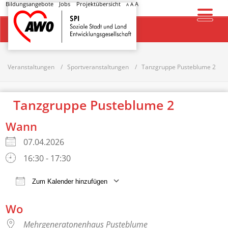
Bildungsangebote
Jobs
Projektübersicht
A
A
A
Startseite
Veranstaltungen
Sportveranstaltungen
Tanzgruppe Pusteblume 2
Tanzgruppe Pusteblume 2
Wann
07.04.2026
16:30 - 17:30
Zum Kalender hinzufügen
ICS herunterladen
Google Kalender
Wo
Mehrgeneratonenhaus Pusteblume