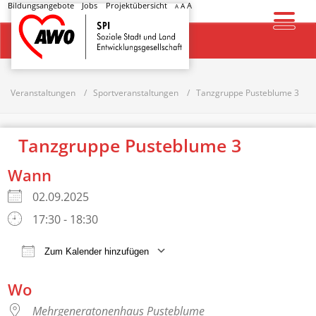
Bildungsangebote
Jobs
Projektübersicht
A
A
A
Startseite
Veranstaltungen
Sportveranstaltungen
Tanzgruppe Pusteblume 3
Tanzgruppe Pusteblume 3
Wann
02.09.2025
17:30 - 18:30
Zum Kalender hinzufügen
ICS herunterladen
Google Kalender
Wo
Mehrgeneratonenhaus Pusteblume