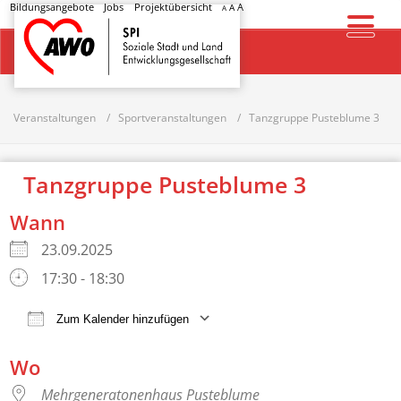
Bildungsangebote
Jobs
Projektübersicht
A
A
A
Startseite
Veranstaltungen
Sportveranstaltungen
Tanzgruppe Pusteblume 3
Tanzgruppe Pusteblume 3
Wann
23.09.2025
17:30 - 18:30
Zum Kalender hinzufügen
ICS herunterladen
Google Kalender
Wo
Mehrgeneratonenhaus Pusteblume