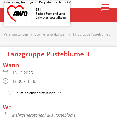
Bildungsangebote
Jobs
Projektübersicht
A
A
A
Startseite
Veranstaltungen
Sportveranstaltungen
Tanzgruppe Pusteblume 3
Tanzgruppe Pusteblume 3
Wann
16.12.2025
17:30 - 18:30
Zum Kalender hinzufügen
ICS herunterladen
Google Kalender
Wo
Mehrgeneratonenhaus Pusteblume