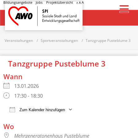
Bildungsangebote
Jobs
Projektübersicht
A
A
A
Startseite
Veranstaltungen
Sportveranstaltungen
Tanzgruppe Pusteblume 3
Tanzgruppe Pusteblume 3
Wann
13.01.2026
17:30 - 18:30
Zum Kalender hinzufügen
ICS herunterladen
Google Kalender
Wo
Mehrgeneratonenhaus Pusteblume