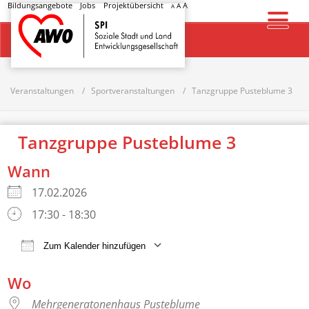
Bildungsangebote
Jobs
Projektübersicht
A
A
A
Startseite
Veranstaltungen
Sportveranstaltungen
Tanzgruppe Pusteblume 3
Tanzgruppe Pusteblume 3
Wann
17.02.2026
17:30 - 18:30
Zum Kalender hinzufügen
ICS herunterladen
Google Kalender
Wo
Mehrgeneratonenhaus Pusteblume