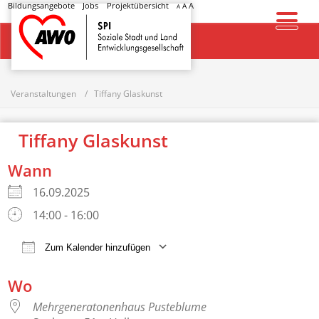
Bildungsangebote
Jobs
Projektübersicht
A
A
A
Startseite
Veranstaltungen
Tiffany Glaskunst
Tiffany Glaskunst
Wann
16.09.2025
14:00 - 16:00
Zum Kalender hinzufügen
ICS herunterladen
Google Kalender
Wo
Mehrgeneratonenhaus Pusteblume