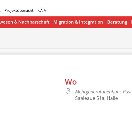
s
Projektübersicht
A
A
A
esen & Nachbarschaft
Migration & Integration
Beratung
Wo
Mehrgeneratonenhaus Pus
Saaleaue 51a, Halle
lender
iCalendar