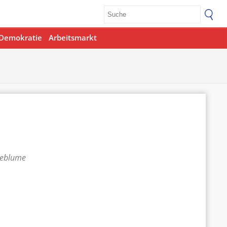
Demokratie
Arbeitsmarkt
teblume
Office 365
Outlook Live