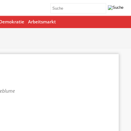
Demokratie
Arbeitsmarkt
teblume
Office 365
Outlook Live