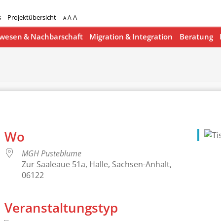
s
Projektübersicht
A
A
A
esen & Nachbarschaft
Migration & Integration
Beratung
Wo
MGH Pusteblume
Zur Saaleaue 51a, Halle, Sachsen-Anhalt,
06122
Veranstaltungstyp
lender
iCalendar