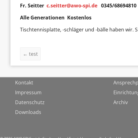
Fr. Seitter
c.seitter@awo-spi.de
0345/68694810
Alle Generationen Kostenlos
Tischtennisplatte, -schläger und -bälle haben wir. 
←
test
Kontakt
Ansprechp
Impressum
Einrichtu
Datenschutz
Archiv
Downloads