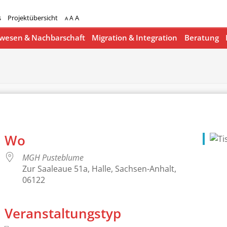
s
Projektübersicht
A
A
A
esen & Nachbarschaft
Migration & Integration
Beratung
Wo
MGH Pusteblume
Zur Saaleaue 51a, Halle, Sachsen-Anhalt,
06122
Veranstaltungstyp
lender
iCalendar