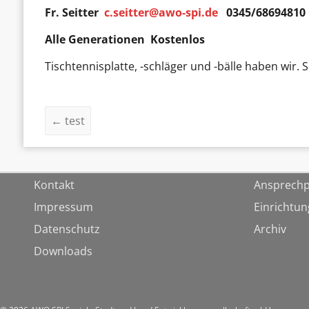
Fr. Seitter
c.seitter@awo-spi.de
0345/68694810
Alle Generationen Kostenlos
Tischtennisplatte, -schläger und -bälle haben wir. 
←
test
Kontakt
Ansprechp
Impressum
Einrichtu
Datenschutz
Archiv
Downloads