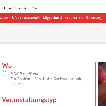
s
Projektübersicht
A
A
A
esen & Nachbarschaft
Migration & Integration
Beratung
Wo
MGH Pusteblume
Zur Saaleaue 51a, Halle, Sachsen-Anhalt,
06122
Veranstaltungstyp
lender
iCalendar