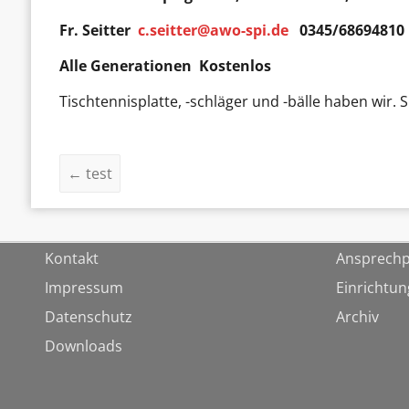
Fr. Seitter
c.seitter@awo-spi.de
0345/68694810
Alle Generationen Kostenlos
Tischtennisplatte, -schläger und -bälle haben wir. 
←
test
Kontakt
Ansprechp
Impressum
Einrichtu
Datenschutz
Archiv
Downloads