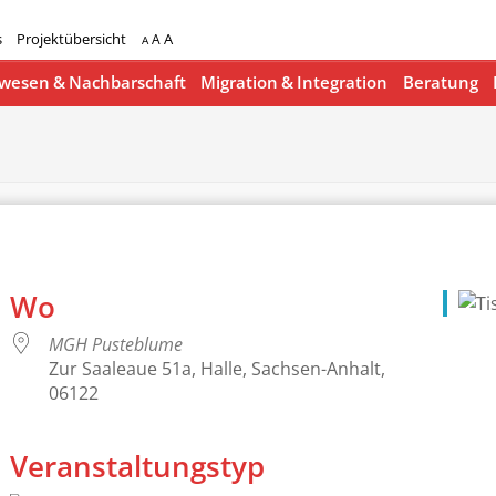
s
Projektübersicht
A
A
A
esen & Nachbarschaft
Migration & Integration
Beratung
Wo
MGH Pusteblume
Zur Saaleaue 51a, Halle, Sachsen-Anhalt,
06122
Veranstaltungstyp
lender
iCalendar