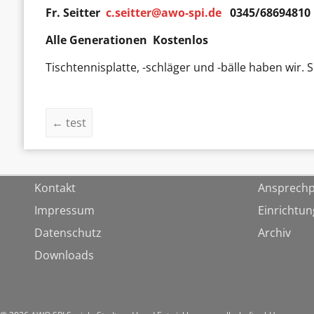
Fr. Seitter
c.seitter@awo-spi.de
0345/68694810
Alle Generationen Kostenlos
Tischtennisplatte, -schläger und -bälle haben wir. 
←
test
Kontakt
Ansprechp
Impressum
Einrichtu
Datenschutz
Archiv
Downloads