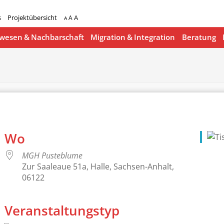
s
Projektübersicht
A
A
A
esen & Nachbarschaft
Migration & Integration
Beratung
Wo
MGH Pusteblume
Zur Saaleaue 51a, Halle, Sachsen-Anhalt,
06122
Veranstaltungstyp
lender
iCalendar