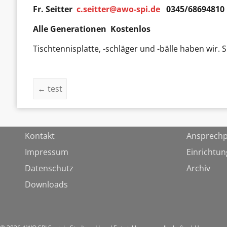
Fr. Seitter
c.seitter@awo-spi.de
0345/68694810
Alle Generationen Kostenlos
Tischtennisplatte, -schläger und -bälle haben wir. 
←
test
Kontakt
Ansprechp
Impressum
Einrichtu
Datenschutz
Archiv
Downloads