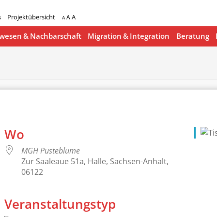
s
Projektübersicht
A
A
A
esen & Nachbarschaft
Migration & Integration
Beratung
Wo
MGH Pusteblume
Zur Saaleaue 51a, Halle, Sachsen-Anhalt,
06122
Veranstaltungstyp
lender
iCalendar