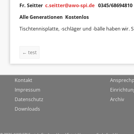
Fr. Seitter
c.seitter@awo-spi.de
0345/68694810
Alle Generationen Kostenlos
Tischtennisplatte, -schläger und -bälle haben wir. 
←
test
Kontakt
Ansprechp
Impressum
Einrichtu
Datenschutz
Archiv
Downloads