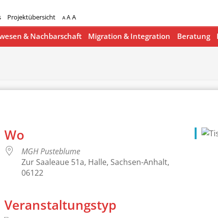
s
Projektübersicht
A
A
A
esen & Nachbarschaft
Migration & Integration
Beratung
Wo
MGH Pusteblume
Zur Saaleaue 51a, Halle, Sachsen-Anhalt,
06122
Veranstaltungstyp
lender
iCalendar