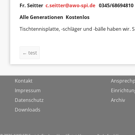
Fr. Seitter
c.seitter@awo-spi.de
0345/68694810
Alle Generationen Kostenlos
Tischtennisplatte, -schläger und -bälle haben wir. 
←
test
Kontakt
Ansprechp
Impressum
Einrichtu
Datenschutz
Archiv
Downloads