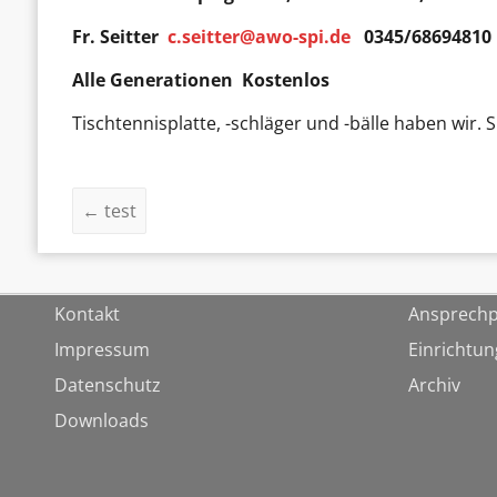
Fr. Seitter
c.seitter@awo-spi.de
0345/68694810
Alle Generationen Kostenlos
Tischtennisplatte, -schläger und -bälle haben wir. 
←
test
Kontakt
Ansprechp
Impressum
Einrichtu
Datenschutz
Archiv
Downloads