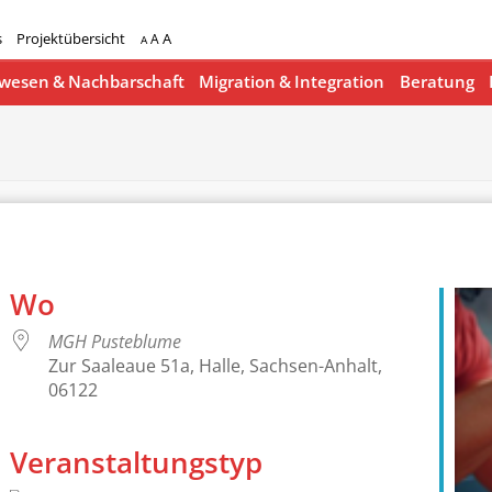
s
Projektübersicht
A
A
A
esen & Nachbarschaft
Migration & Integration
Beratung
Wo
MGH Pusteblume
Zur Saaleaue 51a, Halle, Sachsen-Anhalt,
06122
Veranstaltungstyp
lender
iCalendar