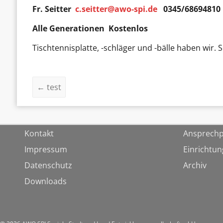
Fr. Seitter
c.seitter@awo-spi.de
0345/68694810
Alle Generationen Kostenlos
Tischtennisplatte, -schläger und -bälle haben wir. 
←
test
Kontakt
Ansprechp
Impressum
Einrichtu
Datenschutz
Archiv
Downloads