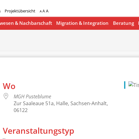
s
Projektübersicht
A
A
A
esen & Nachbarschaft
Migration & Integration
Beratung
Wo
MGH Pusteblume
Zur Saaleaue 51a, Halle, Sachsen-Anhalt,
06122
Veranstaltungstyp
lender
iCalendar