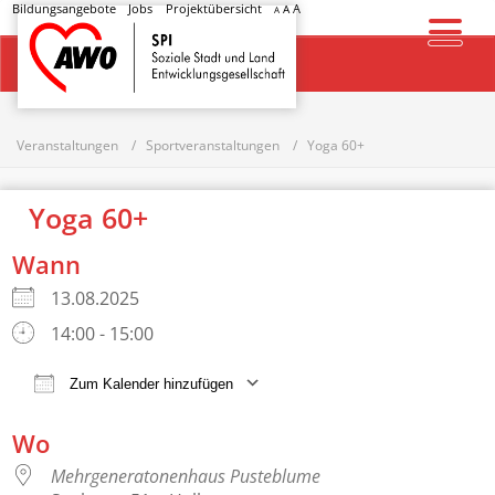
Bildungsangebote
Jobs
Projektübersicht
A
A
A
Startseite
Veranstaltungen
Sportveranstaltungen
Yoga 60+
Yoga 60+
Wann
13.08.2025
14:00 - 15:00
Zum Kalender hinzufügen
ICS herunterladen
Google Kalender
Wo
Mehrgeneratonenhaus Pusteblume