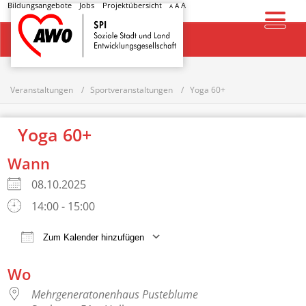
Bildungsangebote
Jobs
Projektübersicht
A
A
A
Startseite
Veranstaltungen
Sportveranstaltungen
Yoga 60+
Yoga 60+
Wann
08.10.2025
14:00 - 15:00
Zum Kalender hinzufügen
ICS herunterladen
Google Kalender
Wo
Mehrgeneratonenhaus Pusteblume