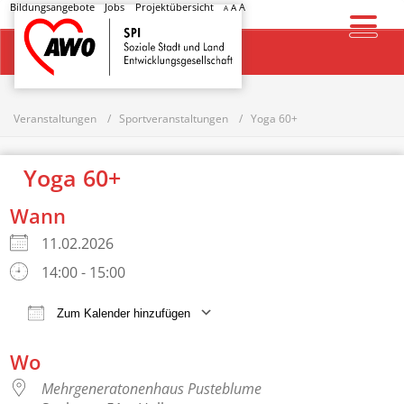
Bildungsangebote
Jobs
Projektübersicht
A
A
A
Startseite
Veranstaltungen
Sportveranstaltungen
Yoga 60+
Yoga 60+
Wann
11.02.2026
14:00 - 15:00
Zum Kalender hinzufügen
ICS herunterladen
Google Kalender
Wo
Mehrgeneratonenhaus Pusteblume