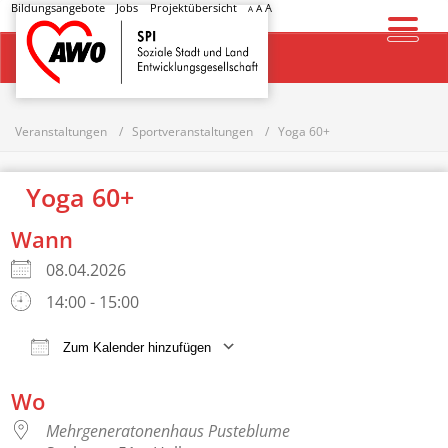
Bildungsangebote
Jobs
Projektübersicht
A
A
A
Startseite
Veranstaltungen
Sportveranstaltungen
Yoga 60+
Yoga 60+
Wann
08.04.2026
14:00 - 15:00
Zum Kalender hinzufügen
ICS herunterladen
Google Kalender
Wo
Mehrgeneratonenhaus Pusteblume