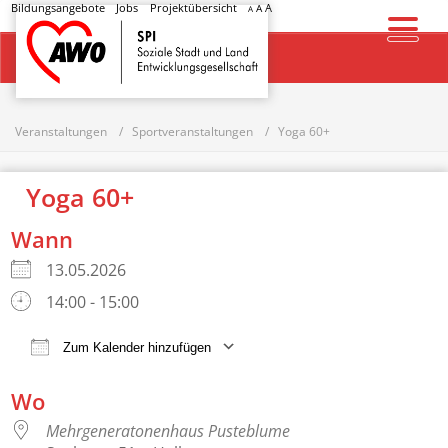
Bildungsangebote
Jobs
Projektübersicht
A
A
A
Startseite
Veranstaltungen
Sportveranstaltungen
Yoga 60+
Yoga 60+
Wann
13.05.2026
14:00 - 15:00
Zum Kalender hinzufügen
ICS herunterladen
Google Kalender
Wo
Mehrgeneratonenhaus Pusteblume