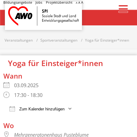
Bildungsangebote
Jobs
Projektübersicht
A
A
A
Startseite
Veranstaltungen
Sportveranstaltungen
Yoga für Einsteiger*innen
Yoga für Einsteiger*innen
Wann
03.09.2025
17:30 - 18:30
Zum Kalender hinzufügen
ICS herunterladen
Google Kalender
Wo
Mehrgeneratonenhaus Pusteblume