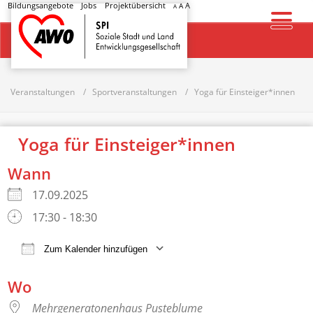
Bildungsangebote
Jobs
Projektübersicht
A
A
A
Startseite
Veranstaltungen
Sportveranstaltungen
Yoga für Einsteiger*innen
Yoga für Einsteiger*innen
Wann
17.09.2025
17:30 - 18:30
Zum Kalender hinzufügen
ICS herunterladen
Google Kalender
Wo
Mehrgeneratonenhaus Pusteblume