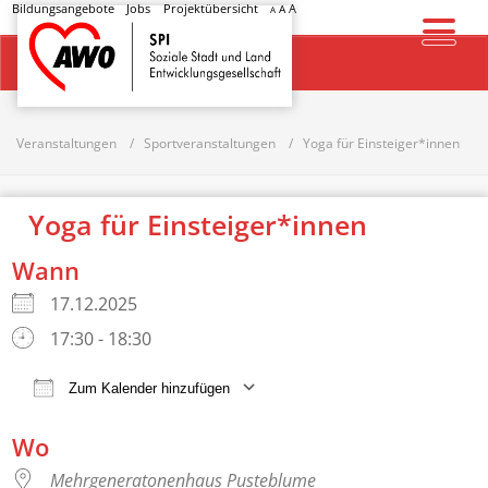
Bildungsangebote
Jobs
Projektübersicht
A
A
A
Startseite
Veranstaltungen
Sportveranstaltungen
Yoga für Einsteiger*innen
Yoga für Einsteiger*innen
Wann
17.12.2025
17:30 - 18:30
Zum Kalender hinzufügen
ICS herunterladen
Google Kalender
Wo
Mehrgeneratonenhaus Pusteblume