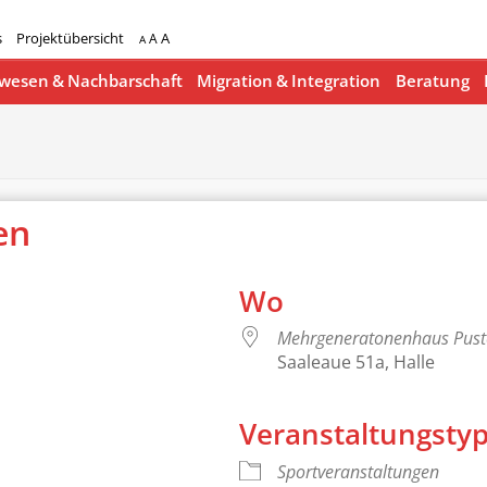
s
Projektübersicht
A
A
A
esen & Nachbarschaft
Migration & Integration
Beratung
nen
Wo
Mehrgeneratonenhaus Pus
Saaleaue 51a, Halle
Veranstaltungsty
lender
iCalendar
Sportveranstaltungen