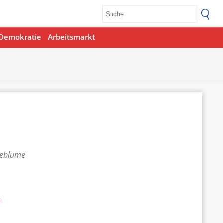
Demokratie
Arbeitsmarkt
teblume
p
Office 365
Outlook Live