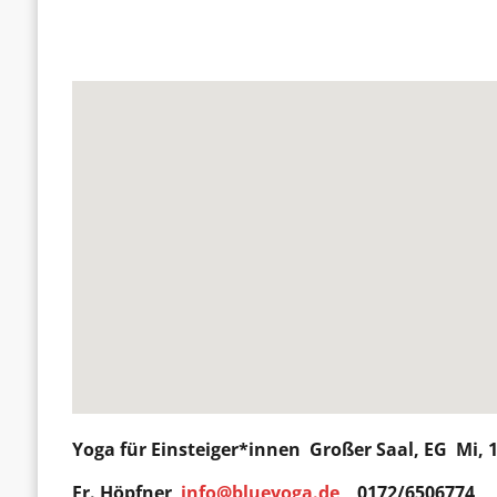
Yoga für Einsteiger*innen
Großer Saal, EG Mi, 
Fr. Höpfner
info@blueyoga.de
0172/6506774