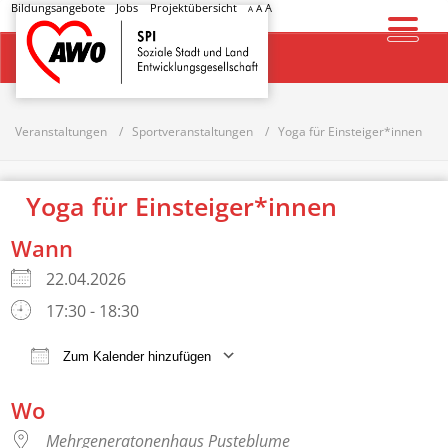
Bildungsangebote
Jobs
Projektübersicht
A
A
A
Startseite
Veranstaltungen
Sportveranstaltungen
Yoga für Einsteiger*innen
Yoga für Einsteiger*innen
Wann
22.04.2026
17:30 - 18:30
Zum Kalender hinzufügen
ICS herunterladen
Google Kalender
Wo
Mehrgeneratonenhaus Pusteblume